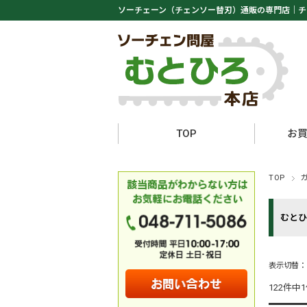
ソーチェーン（チェンソー替刃）通販の専門店｜
チ
TOP
お
TOP
むとひ
表示切替
122件中