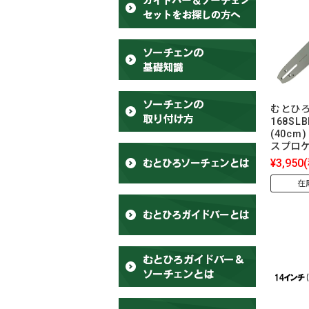
むとひろ
168SL
(40cm)
スプロ
¥3,950
在