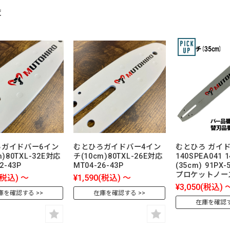
覧
ろガイドバー6イン
むとひろガイドバー4イン
むとひろ ガイ
m)80TXL-32E対応
チ(10cm)80TXL-26E対応
140SPEA041
2-43P
MT04-26-43P
(35cm) 91PX
プロケットノー
(税込)
～
¥1,590
(税込)
～
¥3,050
(税込)
庫を確認する
在庫を確認する
在庫を確認