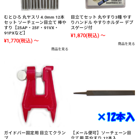
むとひろ 丸ヤスリ 4.0mm 12本
目立てセット 丸やすり3種 やす
セット ソーチェーン目立て 棒や
りハンドル やすりホルダー デプ
すり【25AP・25F・91VX・
スゲージ付
91PXなど】
¥1,870
(税込)
～
¥1,770
(税込)
～
商品を見る
商品を見る
ガイドバー固定用 目立てクラン
【メール便可】ソーチェーン目
プ
立て用 平やすり 12本入