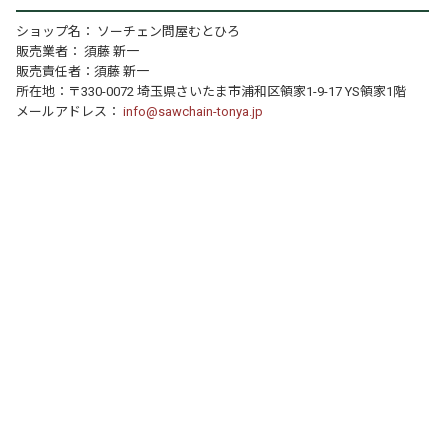
ショップ名： ソーチェン問屋むとひろ
販売業者： 須藤 新一
販売責任者：須藤 新一
所在地：〒330-0072 埼玉県さいたま市浦和区領家1-9-17 YS領家1階
メールアドレス：
info@sawchain-tonya.jp
個人情報の取り扱いについて
特定商取引法に関する表示
運営店舗について
｜
｜