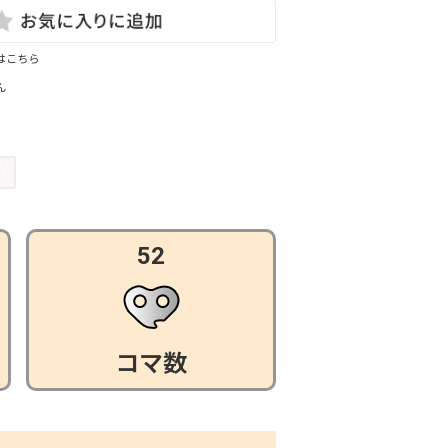
はこちら
ん
52
コマ数