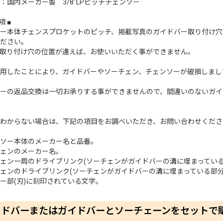
：国内メーカー製 3/8"LPピッチチェンソー
項 ■
ー本体チェンスプロケットのピッチ、掲載写真のガイドバー取り付け穴
ださい。
取り付け穴の位置が違えば、お使いいただく事ができません。
用したことにより、ガイドバーやソーチェン、チェンソーが破損しまし
ーの返品交換は一切お承りする事ができませんので、間違いのないガイ
わからない場合は、下記の項目をお調べいただき、お問い合わせくださ
ェンソー本体のメーカー名と品番。
ーチェンのメーカー名。
ーチェン一周のドライブリンク(ソーチェンがガイドバーの溝に埋まってい
ーチェンのドライブリンク(ソーチェンがガイドバーの溝に埋まっている部
ッター部(刃)に刻印されている文字。
イドバーまたはガイドバーとソーチェーンをセットで