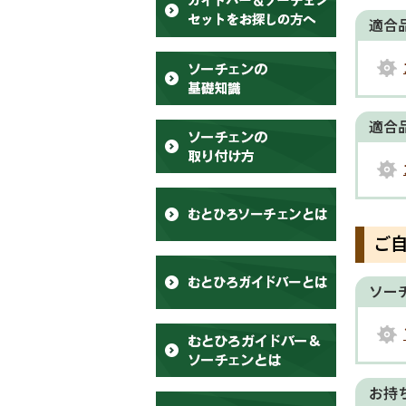
適合
適合
ご
ソー
お持