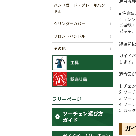
適合機種
ハンドガード・ブレーキハン
ドル
■ 注意事
チェンソ
シリンダーカバー
ご確認く
ピッチ、
フロントハンドル
無理に使
その他
ガイドバ
します。
適合品が
1. チ
2. ソ
3. ソ
フリーページ
4. ソ
5. カ
ガ