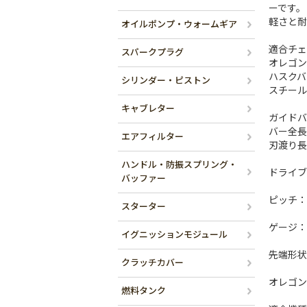
ーです。
軽さと耐
オイルポンプ・ウォームギア
適合チェ
スパークプラグ
オレゴン 
ハスクバー
シリンダー・ピストン
スチール 
キャブレター
ガイドバ
バー全長(
エアフィルター
刃渡り長(
ハンドル・防振スプリング・
ドライブ
バッファー
ピッチ：3/8
スターター
ゲージ：.0
イグニッションモジュール
先端形状
クラッチカバー
オレゴン
燃料タンク