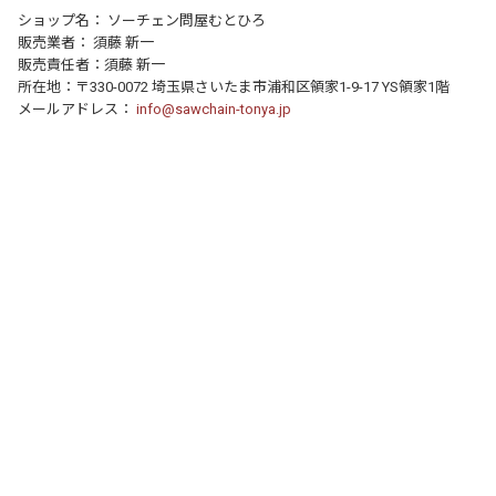
ショップ名： ソーチェン問屋むとひろ
販売業者： 須藤 新一
販売責任者：須藤 新一
所在地：〒330-0072 埼玉県さいたま市浦和区領家1-9-17 YS領家1階
メールアドレス：
info@sawchain-tonya.jp
個人情報の取り扱いについて
特定商取引法に関する表示
運営店舗について
｜
｜
© 2016- FocusOne Inc. All Rights Reserved.