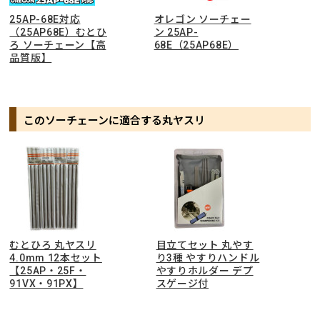
25AP-68E対応
オレゴン ソーチェー
（25AP68E）むとひ
ン 25AP-
ろ ソーチェーン【高
68E（25AP68E）
品質版】
このソーチェーンに適合する丸ヤスリ
むとひろ 丸ヤスリ
目立てセット 丸やす
4.0mm 12本セット
り3種 やすりハンドル
【25AP・25F・
やすりホルダー デプ
91VX・91PX】
スゲージ付