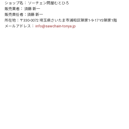
ショップ名： ソーチェン問屋むとひろ
販売業者： 須藤 新一
販売責任者：須藤 新一
所在地：〒330-0072 埼玉県さいたま市浦和区領家1-9-17 YS領家1階
メールアドレス：
info@sawchain-tonya.jp
個人情報の取り扱いについて
特定商取引法に関する表示
運営店舗について
｜
｜
© 2016- FocusOne Inc. All Rights Reserved.