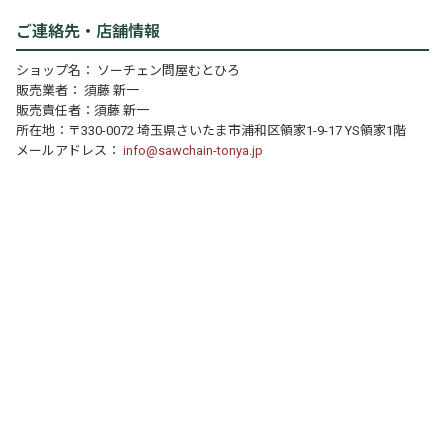
ご連絡先・店舗情報
ショップ名： ソーチェン問屋むとひろ
販売業者： 須藤 新一
販売責任者：須藤 新一
所在地：〒330-0072 埼玉県さいたま市浦和区領家1-9-17 YS領家1階
メールアドレス：
info@sawchain-tonya.jp