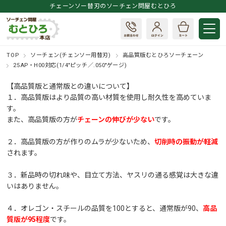
チェーンソー替刃のソーチェン問屋むとひろ
TOP
ソーチェン(チェンソー用替刃)
高品質版むとひろソーチェーン
25AP・H00対応(1/4"ピッチ／.050"ゲージ)
【高品質版と通常版との違いについて】
１．高品質版はより品質の高い材質を使用し耐久性を高めていま
す。
また、高品質版の方が
チェーンの伸びが少ない
です。
２．高品質版の方が作りのムラが少ないため、
切削時の振動が軽減
されます。
３．新品時の切れ味や、目立て方法、ヤスリの通る感覚は大きな違
いはありません。
４．オレゴン・スチールの品質を100とすると、通常版が90、
高品
質版が95程度
です。