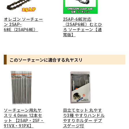
オレゴン ソーチェー
25AP-68E対応
ン 25AP-
（25AP68E）むとひ
68E（25AP68E）
ろ ソーチェーン【通
常版】
このソーチェーンに適合する丸ヤスリ
ソーチェーン用丸ヤ
目立てセット 丸やす
スリ 4.0mm 12本セ
り3種 やすりハンドル
ット 【25AP・25F・
やすりホルダー デプ
91VX・91PX】
スゲージ付