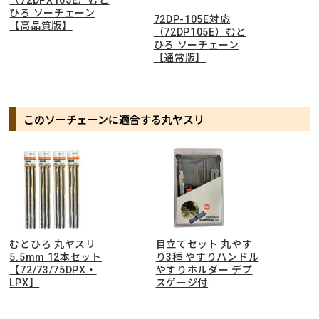
ひろ ソーチェーン
72DP-105E対応
【高品質版】
（72DP105E）むと
ひろ ソーチェーン
【通常版】
このソーチェーンに適合する丸ヤスリ
むとひろ 丸ヤスリ
目立てセット 丸やす
5.5mm 12本セット
り3種 やすりハンドル
【72/73/75DPX・
やすりホルダー デプ
LPX】
スゲージ付