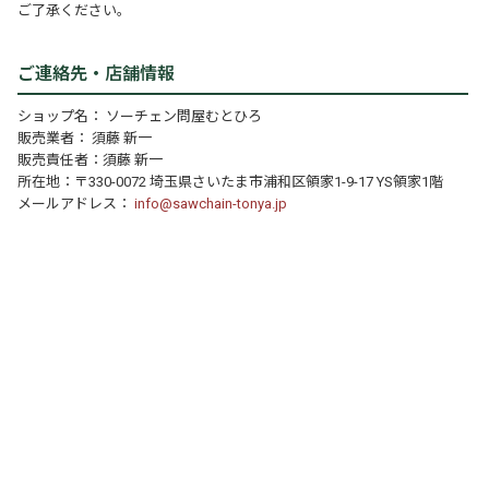
ご了承ください。
ご連絡先・店舗情報
ショップ名： ソーチェン問屋むとひろ
販売業者： 須藤 新一
販売責任者：須藤 新一
所在地：〒330-0072 埼玉県さいたま市浦和区領家1-9-17 YS領家1階
メールアドレス：
info@sawchain-tonya.jp