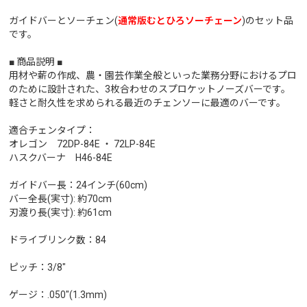
ガイドバーとソーチェン(
通常版むとひろソーチェーン
)のセット品
です。
■ 商品説明 ■
用材や薪の作成、農・園芸作業全般といった業務分野におけるプロ
のために設計された、3枚合わせのスプロケットノーズバーです。
軽さと耐久性を求められる最近のチェンソーに最適のバーです。
適合チェンタイプ：
オレゴン 72DP-84E ・ 72LP-84E
ハスクバーナ H46-84E
ガイドバー長：24インチ(60cm)
バー全長(実寸): 約70cm
刃渡り長(実寸): 約61cm
ドライブリンク数：84
ピッチ：3/8"
ゲージ：.050"(1.3mm)