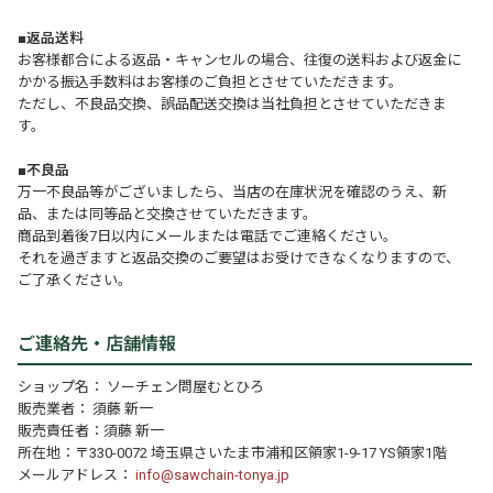
■返品送料
お客様都合による返品・キャンセルの場合、往復の送料および返金に
かかる振込手数料はお客様のご負担とさせていただきます。
ただし、不良品交換、誤品配送交換は当社負担とさせていただきま
す。
■不良品
万一不良品等がございましたら、当店の在庫状況を確認のうえ、新
品、または同等品と交換させていただきます。
商品到着後7日以内にメールまたは電話でご連絡ください。
それを過ぎますと返品交換のご要望はお受けできなくなりますので、
ご了承ください。
ご連絡先・店舗情報
ショップ名： ソーチェン問屋むとひろ
販売業者： 須藤 新一
販売責任者：須藤 新一
所在地：〒330-0072 埼玉県さいたま市浦和区領家1-9-17 YS領家1階
メールアドレス：
info@sawchain-tonya.jp