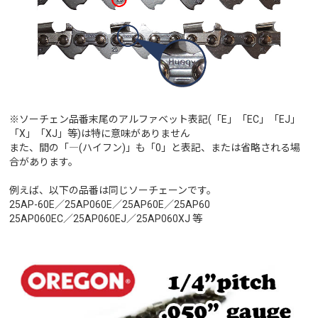
※ソーチェン品番末尾のアルファベット表記(「E」「EC」「EJ」
「X」「XJ」等)は特に意味がありません
また、間の「―(ハイフン)」も「0」と表記、または省略される場
合があります。
例えば、以下の品番は同じソーチェーンです。
25AP-60E／25AP060E／25AP60E／25AP60
25AP060EC／25AP060EJ／25AP060XJ 等