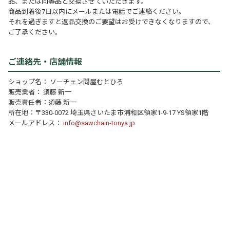
品、または同等品と交換させていただきます。
商品到着後7日以内にメールまたは電話でご連絡ください。
それを過ぎますと返品交換のご要望はお受けできなくなりますので、
ご了承ください。
ご連絡先・店舗情報
ショップ名： ソーチェン問屋むとひろ
販売業者： 須藤 新一
販売責任者：須藤 新一
所在地：〒330-0072 埼玉県さいたま市浦和区領家1-9-17 YS領家1階
メールアドレス：
info@sawchain-tonya.jp