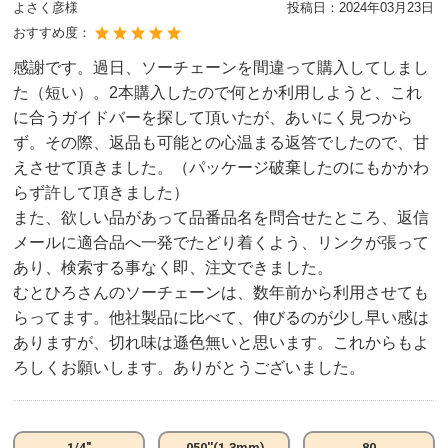
よさく彦様
投稿日：
2024年03月23日
おすすめ度：
感謝です。過日、ソーチェーンを間違って購入してしまし
た（短い）。2本購入したので何とか利用しようと、これ
に合うガイドバーを探して頂いたが、あいにく見つから
ず。その際、返品も可能との心温まる返答でしたので、甘
えさせて頂きました。（パッケージ破棄したのにもかかわ
らず許して頂きました）
また、欲しい品があって品番品名を問合せたところ、返信
メールに適合品へ一発でたどり着くよう、リンクが張って
あり、検索する事なく即、注文できました。
むとひろさんのソーチェーンは、数年前から利用させても
らってます。他社製品に比べて、伸びるのが少し早い感は
ありますが、切れ味は遜色無いと思います。これからもよ
ろしくお願いします。ありがとうございました。
1/4"
.050''(1.3mm)
80