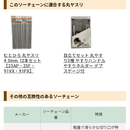
このソーチェーンに適合する丸ヤスリ
むとひろ 丸ヤスリ
目立てセット 丸やす
4.0mm 12本セット
り3種 やすりハンドル
【25AP・25F・
やすりホルダー デプ
91VX・91PX】
スゲージ付
その他の互換性のあるソーチェーン
ソーチェーン品
メーカー
特徴
番
軽量で滑らかな切り口が特