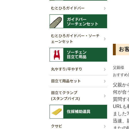
むとひろガイドバー
むとひろガイドバー・ソーチ
ェーンセット
お
父親様
丸やすり/平やすり
おすすめ
目立て用品セット
父親か
何が合
目立てクランプ
(スタンプバイス)
質問す
URL
ました
迅速、
クサビ
またの