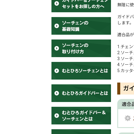
無理に使
ガイドバ
します。
適合品が
1.チェ
2.ソー
3.ソー
4.ソー
5.カッ
ガ
適合