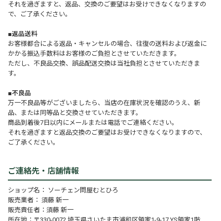
それを過ぎますと、返品、交換のご要望はお受けできなくなりますの
で、ご了承ください。
■返品送料
お客様都合による返品・キャンセルの場合、往復の送料および返金に
かかる振込手数料はお客様のご負担とさせていただきます。
ただし、不良品交換、誤品配送交換は当社負担とさせていただきま
す。
■不良品
万一不良品等がございましたら、当店の在庫状況を確認のうえ、新
品、または同等品と交換させていただきます。
商品到着後7日以内にメールまたは電話でご連絡ください。
それを過ぎますと返品交換のご要望はお受けできなくなりますので、
ご了承ください。
ご連絡先・店舗情報
ショップ名： ソーチェン問屋むとひろ
販売業者： 須藤 新一
販売責任者：須藤 新一
所在地：〒330-0072 埼玉県さいたま市浦和区領家1-9-17 YS領家1階