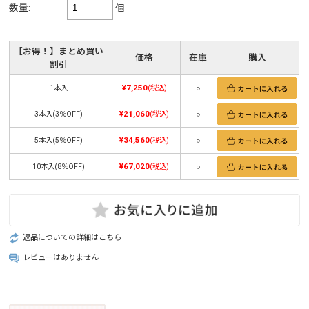
数量:
個
【お得！】まとめ買い
価格
在庫
購入
割引
¥7,250
1本入
(税込)
○
¥21,060
3本入(3％OFF)
(税込)
○
¥34,560
5本入(5％OFF)
(税込)
○
¥67,020
10本入(8％OFF)
(税込)
○
返品についての詳細はこちら
レビューはありません