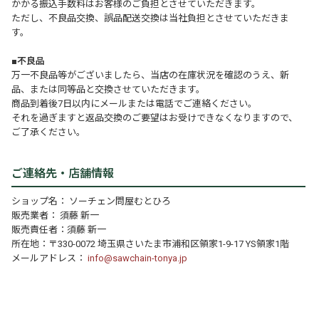
かかる振込手数料はお客様のご負担とさせていただきます。
ただし、不良品交換、誤品配送交換は当社負担とさせていただきま
す。
■不良品
万一不良品等がございましたら、当店の在庫状況を確認のうえ、新
品、または同等品と交換させていただきます。
商品到着後7日以内にメールまたは電話でご連絡ください。
それを過ぎますと返品交換のご要望はお受けできなくなりますので、
ご了承ください。
ご連絡先・店舗情報
ショップ名： ソーチェン問屋むとひろ
販売業者： 須藤 新一
販売責任者：須藤 新一
所在地：〒330-0072 埼玉県さいたま市浦和区領家1-9-17 YS領家1階
メールアドレス：
info@sawchain-tonya.jp