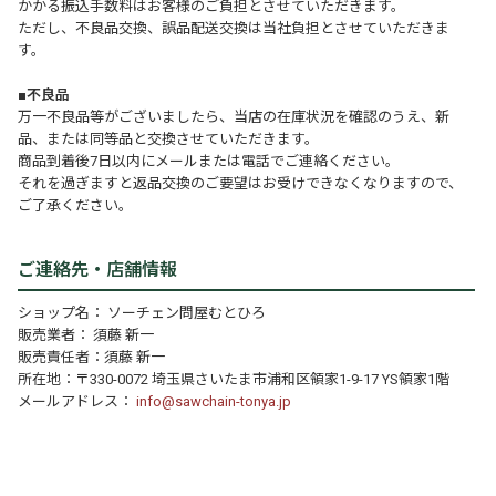
かかる振込手数料はお客様のご負担とさせていただきます。
ただし、不良品交換、誤品配送交換は当社負担とさせていただきま
す。
■不良品
万一不良品等がございましたら、当店の在庫状況を確認のうえ、新
品、または同等品と交換させていただきます。
商品到着後7日以内にメールまたは電話でご連絡ください。
それを過ぎますと返品交換のご要望はお受けできなくなりますので、
ご了承ください。
ご連絡先・店舗情報
ショップ名： ソーチェン問屋むとひろ
販売業者： 須藤 新一
販売責任者：須藤 新一
所在地：〒330-0072 埼玉県さいたま市浦和区領家1-9-17 YS領家1階
メールアドレス：
info@sawchain-tonya.jp