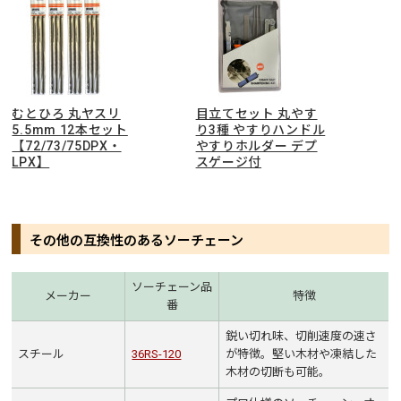
むとひろ 丸ヤスリ
目立てセット 丸やす
5.5mm 12本セット
り3種 やすりハンドル
【72/73/75DPX・
やすりホルダー デプ
LPX】
スゲージ付
その他の互換性のあるソーチェーン
ソーチェーン品
メーカー
特徴
番
鋭い切れ味、切削速度の速さ
スチール
36RS-120
が特徴。堅い木材や凍結した
木材の切断も可能。