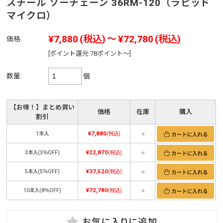
スチール ソーチェーン 36RM-120（ラピッド
マイクロ）
¥7,880
(税込)
～
¥72,780
(税込)
価格:
[ポイント還元 78ポイント～]
数量:
個
【お得！】まとめ買い
価格
在庫
購入
割引
¥7,880
1本入
(税込)
○
¥22,870
3本入(3％OFF)
(税込)
○
¥37,520
5本入(5％OFF)
(税込)
○
¥72,780
10本入(8％OFF)
(税込)
○