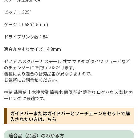
スチール:25RM-84
ピッチ：.325"
ゲージ：.058"(1.5mm)
ドライブリンク数：84
適合丸やすりサイズ：4.8mm
ゼノア ハスクバーナ スチール 共立 マキタ 新ダイワ リョービなど
のチェンソーにお使いいただけます。
機種により適合の替刃品番が異なりますので、
お気軽にお問合せください。
林業 造園業 土木建設業 障害木 間伐 剪定 薪作り ログハウス 製材 カ
ービング に最適です。
ガイドバーまたはガイドバーとソーチェーンをセットで購
入されたい方はこちら
適合品（品番）のわかる方