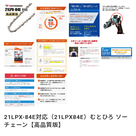
21LPX-84E対応（21LPX84E）むとひろ ソー
チェーン【高品質版】