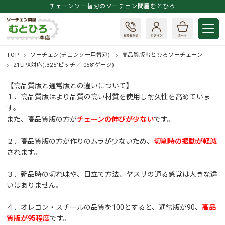
チェーンソー替刃のソーチェン問屋むとひろ
TOP
ソーチェン(チェンソー用替刃)
高品質版むとひろソーチェーン
21LPX対応(.325"ピッチ／.058"ゲージ)
【高品質版と通常版との違いについて】
１．高品質版はより品質の高い材質を使用し耐久性を高めていま
す。
また、高品質版の方が
チェーンの伸びが少ない
です。
２．高品質版の方が作りのムラが少ないため、
切削時の振動が軽減
されます。
３．新品時の切れ味や、目立て方法、ヤスリの通る感覚は大きな違
いはありません。
４．オレゴン・スチールの品質を100とすると、通常版が90、
高品
質版が95程度
です。