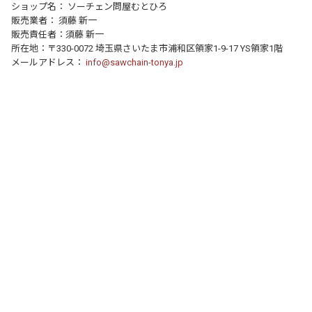
ショップ名： ソーチェン問屋むとひろ
販売業者： 須藤 新一
販売責任者：須藤 新一
所在地：〒330-0072 埼玉県さいたま市浦和区領家1-9-17 YS領家1階
メールアドレス：
info@sawchain-tonya.jp
個人情報の取り扱いについて
特定商取引法に関する表示
運営店舗について
｜
｜
© 2016- FocusOne Inc. All Rights Reserved.