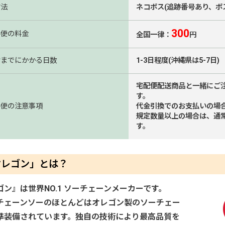
方法
ネコポス(追跡番号あり、ポ
300
ル便の料金
全国一律：
円
けまでにかかる日数
1-3日程度(沖縄県は5-7日)
宅配便配送商品と一緒にご
す。
ル便の注意事項
代金引換でのお支払いの場
規定数量以上の場合は、通
す。
オレゴン」とは？
ゴン』は世界NO.1 ソーチェーンメーカーです。
チェーンソーのほとんどはオレゴン製のソーチェー
準装備されています。独自の技術により最高品質を