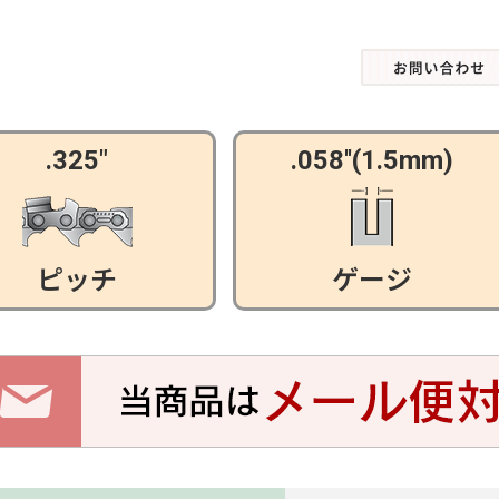
.325"
.058''(1.5mm)
ピッチ
ゲージ