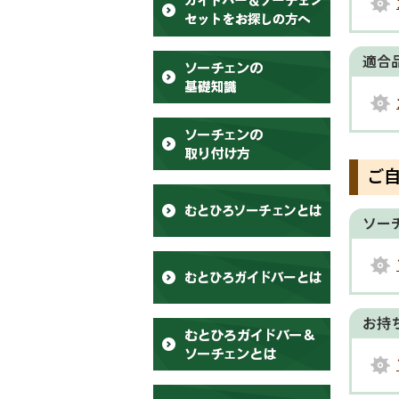
適合
ご
ソー
お持