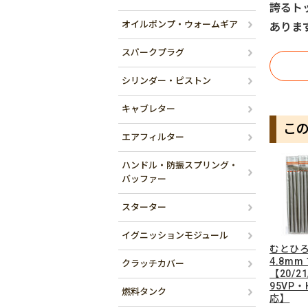
誇るト
オイルポンプ・ウォームギア
ありま
スパークプラグ
シリンダー・ピストン
キャブレター
こ
エアフィルター
ハンドル・防振スプリング・
バッファー
スターター
イグニッションモジュール
むとひろ
4.8mm
クラッチカバー
【20/2
95VP・
燃料タンク
応】