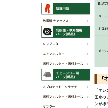
配送
メー
防護服 チャップス
お届
キャブレター
メー
エアフィルター
燃料フィルター・燃料ホース
「
スプロケット・クラッチ
『オレ
燃料フィルター・燃料ホース
国産の
ンが標
マフラー