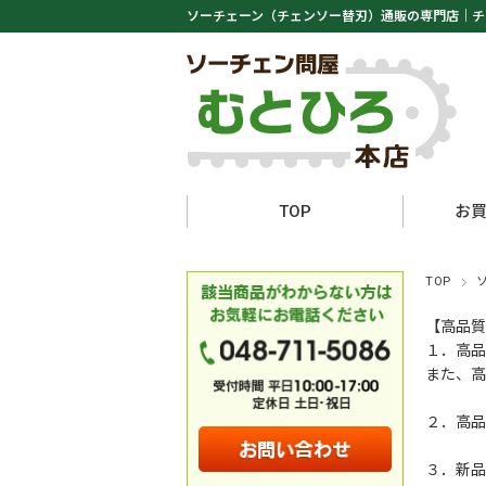
ソーチェーン（チェンソー替刃）通販の専門店｜
チ
TOP
お
TOP
【高品質
１．高品
また、高
２．高品
３．新品