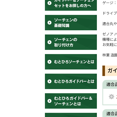
ゲージ：.0
ドライブ
適合丸や
ゼノア 
機種によ
お気軽に
林業 造
ガ
適合
適合