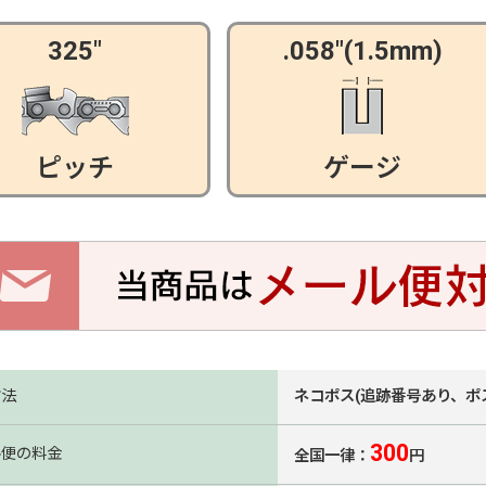
325"
.058"(1.5mm)
ピッチ
ゲージ
方法
ネコポス(追跡番号あり、ポ
300
ル便の料金
全国一律：
円