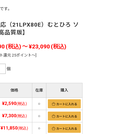
です。
E対応（21LPX80E）むとひろ ソ
高品質版】
90
(税込)
～
¥23,090
(税込)
ト還元 25ポイント～]
個
価格
在庫
購入
¥2,590
(税込)
○
¥7,300
(税込)
○
¥11,850
(税込)
○