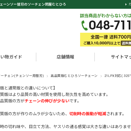
ェーンソー替刃のソーチェン問屋むとひろ
買い物ガイド
店舗情報
サイトマ
ソーチェン(チェンソー用替刃)
高品質版むとひろソーチェーン
21LPX対応(.32
版と通常版との違いについて】
質版はより品質の高い材質を使用し耐久性を高めています。
品質版の方が
チェーンの伸びが少ない
です。
質版の方が作りのムラが少ないため、
切削時の振動が軽減
されます。
時の切れ味や、目立て方法、ヤスリの通る感覚は大きな違いはありませ