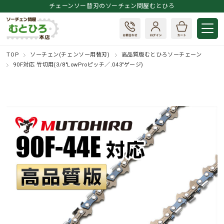
チェーンソー替刃のソーチェン問屋むとひろ
TOP
ソーチェン(チェンソー用替刃)
高品質版むとひろソーチェーン
90F対応 竹切用(3/8"LowProピッチ／.043"ゲージ)