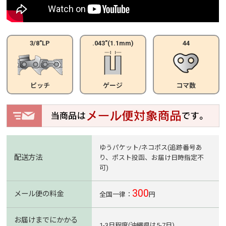
3/8"LP
.043"(1.1mm)
44
ピッチ
ゲージ
コマ数
ゆうパケット/ネコポス(追跡番号あ
配送方法
り、ポスト投函、お届け日時指定不
可)
300
メール便の料金
全国一律：
円
お届けまでにかかる
1-3日程度(沖縄県は5-7日)