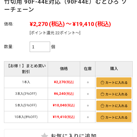
竹切用 90F-44E対応（90F44E）むとひろ ソ
ーチェーン
¥2,270
(税込)
～
¥19,410
(税込)
価格:
[ポイント還元 22ポイント～]
数量:
個
【お得！】まとめ買い
価格
在庫
購入
割引
¥2,270
1本入
(税込)
○
¥6,240
3本入(3％OFF)
(税込)
○
¥10,040
5本入(5％OFF)
(税込)
○
¥19,410
10本入(8％OFF)
(税込)
○