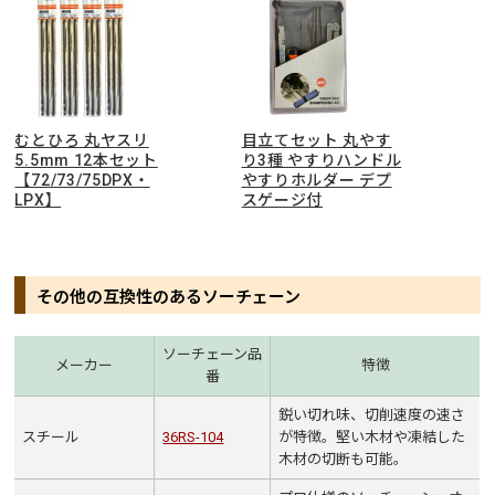
むとひろ 丸ヤスリ
目立てセット 丸やす
5.5mm 12本セット
り3種 やすりハンドル
【72/73/75DPX・
やすりホルダー デプ
LPX】
スゲージ付
その他の互換性のあるソーチェーン
ソーチェーン品
メーカー
特徴
番
鋭い切れ味、切削速度の速さ
スチール
36RS-104
が特徴。堅い木材や凍結した
木材の切断も可能。