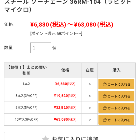
スチール ソーチェーン 36RM-104（ラピッド
マイクロ）
¥6,830
(税込)
～
¥63,080
(税込)
価格:
[ポイント還元 68ポイント～]
数量:
個
【お得！】まとめ買い
価格
在庫
購入
割引
¥6,830
1本入
(税込)
○
¥19,820
3本入(3％OFF)
(税込)
○
¥32,520
5本入(5％OFF)
(税込)
○
¥63,080
10本入(8％OFF)
(税込)
○