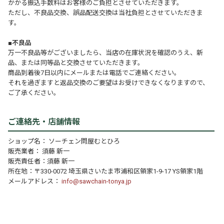
かかる振込手数料はお客様のご負担とさせていただきます。
ただし、不良品交換、誤品配送交換は当社負担とさせていただきま
す。
■不良品
万一不良品等がございましたら、当店の在庫状況を確認のうえ、新
品、または同等品と交換させていただきます。
商品到着後7日以内にメールまたは電話でご連絡ください。
それを過ぎますと返品交換のご要望はお受けできなくなりますので、
ご了承ください。
ご連絡先・店舗情報
ショップ名： ソーチェン問屋むとひろ
販売業者： 須藤 新一
販売責任者：須藤 新一
所在地：〒330-0072 埼玉県さいたま市浦和区領家1-9-17 YS領家1階
メールアドレス：
info@sawchain-tonya.jp