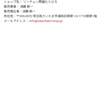
ショップ名： ソーチェン問屋むとひろ
販売業者： 須藤 新一
販売責任者：須藤 新一
所在地：〒330-0072 埼玉県さいたま市浦和区領家1-9-17 YS領家1階
メールアドレス：
info@sawchain-tonya.jp
個人情報の取り扱いについて
特定商取引法に関する表示
運営店舗について
｜
｜
© 2016- FocusOne Inc. All Rights Reserved.