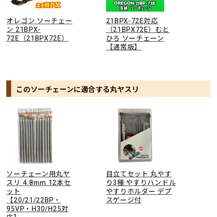
オレゴン ソーチェー
21BPX-72E対応
ン 21BPX-
（21BPX72E）むと
72E（21BPX72E）
ひろ ソーチェーン
【通常版】
このソーチェーンに適合する丸ヤスリ
ソーチェーン用丸ヤ
目立てセット 丸やす
スリ 4.8mm 12本セ
り3種 やすりハンドル
ット
やすりホルダー デプ
【20/21/22BP・
スゲージ付
95VP・H30/H25対