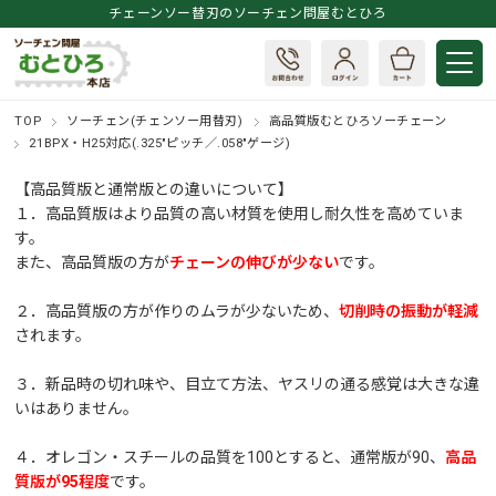
チェーンソー替刃のソーチェン問屋むとひろ
TOP
ソーチェン(チェンソー用替刃)
高品質版むとひろソーチェーン
21BPX・H25対応(.325"ピッチ／.058"ゲージ)
【高品質版と通常版との違いについて】
１．高品質版はより品質の高い材質を使用し耐久性を高めていま
す。
また、高品質版の方が
チェーンの伸びが少ない
です。
２．高品質版の方が作りのムラが少ないため、
切削時の振動が軽減
されます。
３．新品時の切れ味や、目立て方法、ヤスリの通る感覚は大きな違
いはありません。
４．オレゴン・スチールの品質を100とすると、通常版が90、
高品
質版が95程度
です。