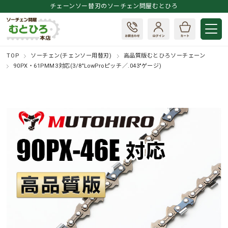
チェーンソー替刃のソーチェン問屋むとひろ
TOP
ソーチェン(チェンソー用替刃)
高品質版むとひろソーチェーン
90PX・61PMM3対応(3/8"LowProピッチ／.043"ゲージ)