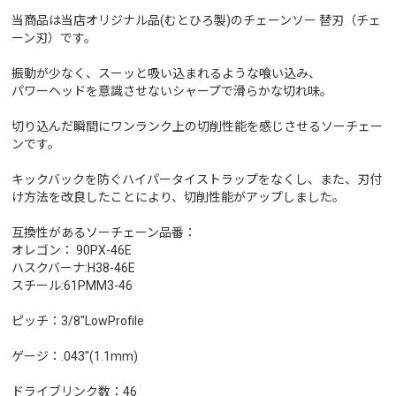
当商品は当店オリジナル品(むとひろ製)のチェーンソー 替刃（チェ
ーン刃）です。
振動が少なく、スーッと吸い込まれるような喰い込み、
パワーヘッドを意識させないシャープで滑らかな切れ味。
切り込んだ瞬間にワンランク上の切削性能を感じさせるソーチェー
ンです。
キックバックを防ぐハイパータイストラップをなくし、また、刃付
け方法を改良したことにより、切削性能がアップしました。
互換性があるソーチェーン品番：
オレゴン： 90PX-46E
ハスクバーナ:H38-46E
スチール:61PMM3-46
ピッチ：3/8"LowProfile
ゲージ：.043"(1.1mm)
ドライブリンク数：46