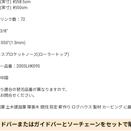
実寸): 約58.5cm
実寸): 約50cm
リンク数：72
/8"
50"(1.3mm)
:スプロケットノーズ(ローラートップ)
品番：200SLHK095
中国
り適合の替刃品番が異なりますので、
お問合せください。
園業 土木建設業 障害木 間伐 剪定 薪作り ログハウス 製材 カービング に
イドバーまたはガイドバーとソーチェーンをセットで