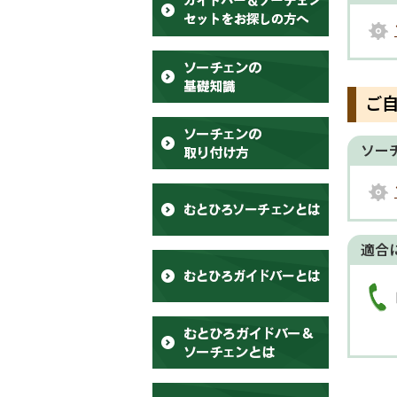
ご
ソー
適合