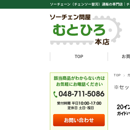
ソーチェーン（チェンソー替刃）通販の専門店｜
チ
TOP
お
TOP
※セッ