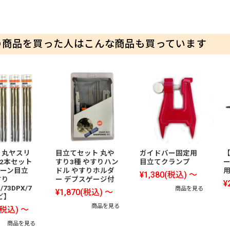
の商品を買った人はこんな商品も買っています
 丸ヤスリ
目立てセット 丸や
ガイドバー固定用
 12本セット
すり3種 やすりハン
目立てクランプ
ーン目立
ドル やすりホルダ
用
¥1,380
(税込)
～
すり
ー デプスゲージ付
¥
/73DPX/7
商品を見る
¥1,870
(税込)
～
ど】
商品を見る
(税込)
～
商品を見る