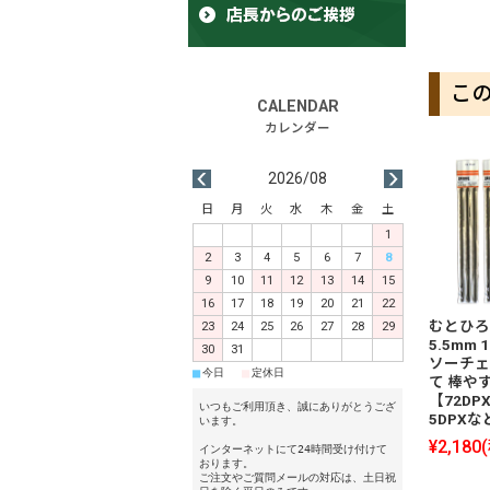
こ
2026/08
日
月
火
水
木
金
土
1
2
3
4
5
6
7
8
9
10
11
12
13
14
15
16
17
18
19
20
21
22
むとひろ
23
24
25
26
27
28
29
5.5mm
30
31
ソーチェ
■
■
今日
定休日
て 棒や
【72DPX
いつもご利用頂き、誠にありがとうござ
5DPXな
います。
¥2,180
インターネットにて24時間受け付けて
おります。
ご注文やご質問メールの対応は、土日祝