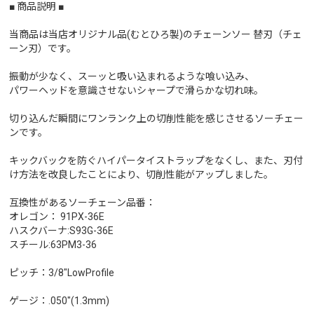
■ 商品説明 ■
当商品は当店オリジナル品(むとひろ製)のチェーンソー 替刃（チェ
ーン刃）です。
振動が少なく、スーッと吸い込まれるような喰い込み、
パワーヘッドを意識させないシャープで滑らかな切れ味。
切り込んだ瞬間にワンランク上の切削性能を感じさせるソーチェー
ンです。
キックバックを防ぐハイパータイストラップをなくし、また、刃付
け方法を改良したことにより、切削性能がアップしました。
互換性があるソーチェーン品番：
オレゴン： 91PX-36E
ハスクバーナ:S93G-36E
スチール:63PM3-36
ピッチ：3/8"LowProfile
ゲージ：.050"(1.3mm)