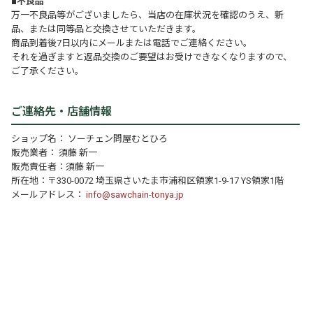
■不良品
万一不良品等がございましたら、当店の在庫状況を確認のうえ、新
品、または同等品と交換させていただきます。
商品到着後7日以内にメールまたは電話でご連絡ください。
それを過ぎますと返品交換のご要望はお受けできなくなりますので、
ご了承ください。
ご連絡先・店舗情報
ショップ名： ソーチェン問屋むとひろ
販売業者： 須藤 新一
販売責任者：須藤 新一
所在地：〒330-0072 埼玉県さいたま市浦和区領家1-9-17 YS領家1階
メールアドレス：
info@sawchain-tonya.jp