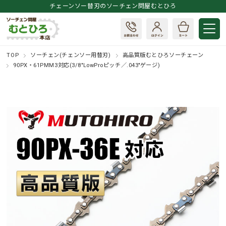
チェーンソー替刃のソーチェン問屋むとひろ
TOP
ソーチェン(チェンソー用替刃)
高品質版むとひろソーチェーン
90PX・61PMM3対応(3/8"LowProピッチ／.043"ゲージ)