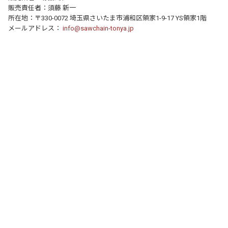
販売責任者：須藤 新一
所在地：〒330-0072 埼玉県さいたま市浦和区領家1-9-17 YS領家1階
メールアドレス：
info@sawchain-tonya.jp
個人情報の取り扱いについて
特定商取引法に関する表示
運営店舗について
｜
｜
© 2016- FocusOne Inc. All Rights Reserved.