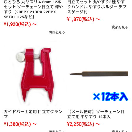
むとひろ 丸ヤスリ 4.8mm 12本
目立てセット 丸やすり3種 やす
セット ソーチェーン目立て 棒や
りハンドル やすりホルダー デプ
すり【20BPX 21BPX 22BPX
スゲージ付
95TXL H25など】
¥1,870
(税込)
～
¥1,920
(税込)
～
商品を見る
商品を見る
ガイドバー固定用 目立てクラン
【メール便可】ソーチェーン目
プ
立て用 平やすり 12本入
¥1,380
(税込)
～
¥2,250
(税込)
～