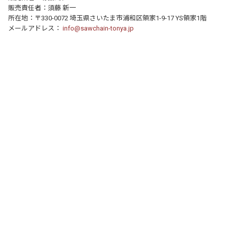
販売責任者：須藤 新一
所在地：〒330-0072 埼玉県さいたま市浦和区領家1-9-17 YS領家1階
メールアドレス：
info@sawchain-tonya.jp
個人情報の取り扱いについて
特定商取引法に関する表示
運営店舗について
｜
｜
© 2016- FocusOne Inc. All Rights Reserved.