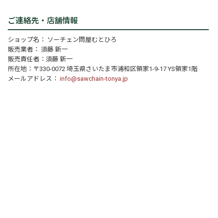
ご連絡先・店舗情報
ショップ名： ソーチェン問屋むとひろ
販売業者： 須藤 新一
販売責任者：須藤 新一
所在地：〒330-0072 埼玉県さいたま市浦和区領家1-9-17 YS領家1階
メールアドレス：
info@sawchain-tonya.jp