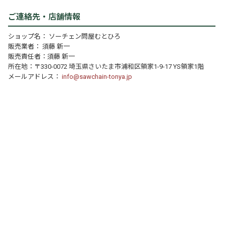
ご連絡先・店舗情報
ショップ名： ソーチェン問屋むとひろ
販売業者： 須藤 新一
販売責任者：須藤 新一
所在地：〒330-0072 埼玉県さいたま市浦和区領家1-9-17 YS領家1階
メールアドレス：
info@sawchain-tonya.jp