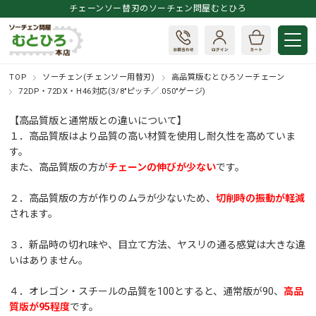
チェーンソー替刃のソーチェン問屋むとひろ
TOP
ソーチェン(チェンソー用替刃)
高品質版むとひろソーチェーン
72DP・72DX・H46対応(3/8"ピッチ／.050"ゲージ)
【高品質版と通常版との違いについて】
１．高品質版はより品質の高い材質を使用し耐久性を高めていま
す。
また、高品質版の方が
チェーンの伸びが少ない
です。
２．高品質版の方が作りのムラが少ないため、
切削時の振動が軽減
されます。
３．新品時の切れ味や、目立て方法、ヤスリの通る感覚は大きな違
いはありません。
４．オレゴン・スチールの品質を100とすると、通常版が90、
高品
質版が95程度
です。