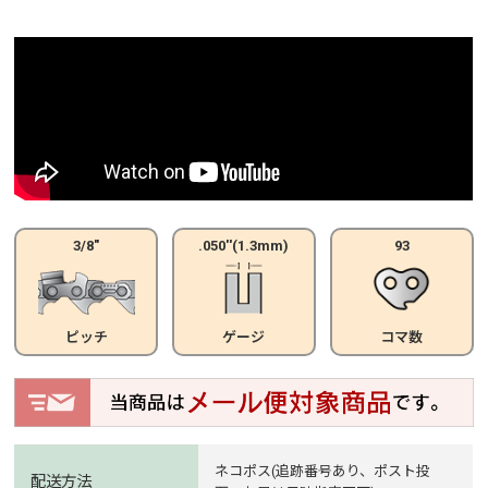
3/8"
.050''(1.3mm)
93
ピッチ
ゲージ
コマ数
ネコポス(追跡番号あり、ポスト投
配送方法