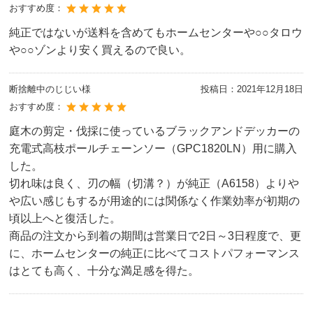
おすすめ度：
純正ではないが送料を含めてもホームセンターや○○タロウ
や○○ゾンより安く買えるので良い。
断捨離中のじじい様
投稿日：
2021年12月18日
おすすめ度：
庭木の剪定・伐採に使っているブラックアンドデッカーの
充電式高枝ポールチェーンソー（GPC1820LN）用に購入
した。
切れ味は良く、刃の幅（切溝？）が純正（A6158）よりや
や広い感じもするが用途的には関係なく作業効率が初期の
頃以上へと復活した。
商品の注文から到着の期間は営業日で2日～3日程度で、更
に、ホームセンターの純正に比べてコストパフォーマンス
はとても高く、十分な満足感を得た。