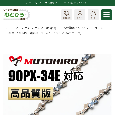
チェーンソー替刃のソーチェン問屋むとひろ
TOP
ソーチェン(チェンソー用替刃)
高品質版むとひろソーチェーン
90PX・61PMM3対応(3/8"LowProピッチ／.043"ゲージ)