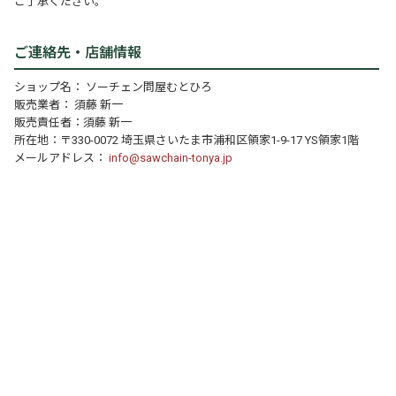
ご了承ください。
ご連絡先・店舗情報
ショップ名： ソーチェン問屋むとひろ
販売業者： 須藤 新一
販売責任者：須藤 新一
所在地：〒330-0072 埼玉県さいたま市浦和区領家1-9-17 YS領家1階
メールアドレス：
info@sawchain-tonya.jp