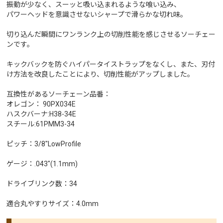
振動が少なく、スーッと吸い込まれるような喰い込み、
パワーヘッドを意識させないシャープで滑らかな切れ味。
切り込んだ瞬間にワンランク上の切削性能を感じさせるソーチェー
ンです。
キックバックを防ぐハイパータイストラップをなくし、また、刃付
け方法を改良したことにより、切削性能がアップしました。
互換性があるソーチェーン品番：
オレゴン： 90PX034E
ハスクバーナ:H38-34E
スチール:61PMM3-34
ピッチ：3/8"LowProfile
ゲージ：.043"(1.1mm)
ドライブリンク数：34
適合丸やすりサイズ：4.0mm