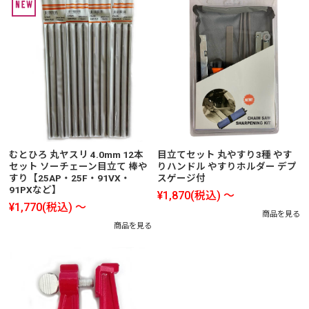
むとひろ 丸ヤスリ 4.0mm 12本
目立てセット 丸やすり3種 やす
セット ソーチェーン目立て 棒や
りハンドル やすりホルダー デプ
すり【25AP・25F・91VX・
スゲージ付
91PXなど】
¥1,870
(税込)
～
¥1,770
(税込)
～
商品を見る
商品を見る