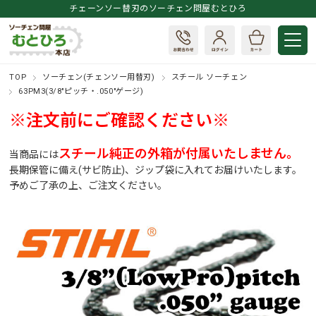
チェーンソー替刃のソーチェン問屋むとひろ
TOP
ソーチェン(チェンソー用替刃)
スチール ソーチェン
63PM3(3/8"ピッチ・.050"ゲージ)
※注文前にご確認ください※
スチール純正の外箱が付属いたしません。
当商品には
長期保管に備え(サビ防止)、ジップ袋に入れてお届けいたします。
予めご了承の上、ご注文ください。