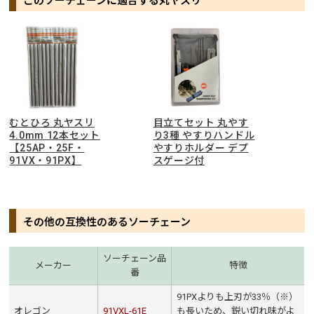
このソーチェーンに適合する丸ヤスリ
むとひろ 丸ヤスリ
目立てセット 丸やす
4.0mm 12本セット
り3種 やすりハンドル
【25AP・25F・
やすりホルダー デプ
91VX・91PX】
スゲージ付
その他の互換性のあるソーチェーン
ソーチェーン品
メーカー
特徴
番
91PXよりも上刃が33％（※）
オレゴン
91VXL-61E
も長いため、鋭い切れ味がよ