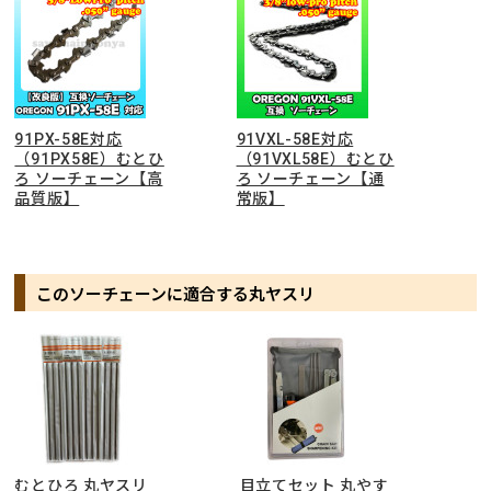
91PX-58E対応
91VXL-58E対応
（91PX58E）むとひ
（91VXL58E）むとひ
ろ ソーチェーン【高
ろ ソーチェーン【通
品質版】
常版】
このソーチェーンに適合する丸ヤスリ
むとひろ 丸ヤスリ
目立てセット 丸やす