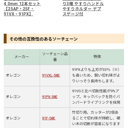
4.0mm 12本セット
り3種 やすりハンドル
【25AP・25F・
やすりホルダー デプ
91VX・91PX】
スゲージ付
その他の互換性のあるソーチェーン
ソーチェーン品
メーカー
特徴
番
91PXよりも上刃が33％（※）
オレゴン
91VXL-58E
も長いため、鋭い切れ味がよ
りいっそう長持ちします。
91VGと比べ切削性能が9%ア
オレゴン
91PX-58E
ップ。キックバックを防ぐバ
ンパードライブリンクを採用
竹切り用。カッターが2倍あ
オレゴン
91F-58E
ることで切れ味が持続し、硬
い木の切断が容易になります