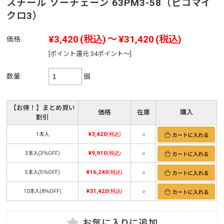
スチール ソーチェーン 63PM3-58（ピコマイ
クロ3）
¥3,420
(税込)
～
¥31,420
(税込)
価格:
[ポイント還元 34ポイント～]
数量:
個
【お得！】まとめ買い
価格
在庫
購入
割引
¥3,420
1本入
(税込)
○
¥9,910
3本入(3％OFF)
(税込)
○
¥16,240
5本入(5％OFF)
(税込)
○
¥31,420
10本入(8％OFF)
(税込)
○