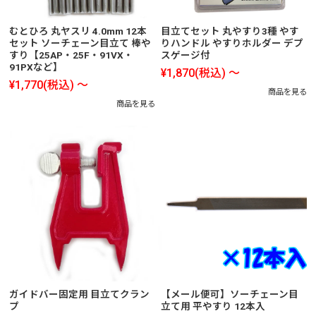
むとひろ 丸ヤスリ 4.0mm 12本
目立てセット 丸やすり3種 やす
セット ソーチェーン目立て 棒や
りハンドル やすりホルダー デプ
すり【25AP・25F・91VX・
スゲージ付
91PXなど】
¥1,870
(税込)
～
¥1,770
(税込)
～
商品を見る
商品を見る
ガイドバー固定用 目立てクラン
【メール便可】ソーチェーン目
プ
立て用 平やすり 12本入