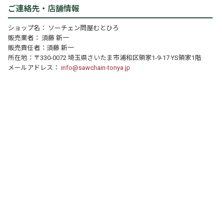
ご連絡先・店舗情報
ショップ名： ソーチェン問屋むとひろ
販売業者： 須藤 新一
販売責任者：須藤 新一
所在地：〒330-0072 埼玉県さいたま市浦和区領家1-9-17 YS領家1階
メールアドレス：
info@sawchain-tonya.jp
個人情報の取り扱いについて
特定商取引法に関する表示
運営店舗について
｜
｜