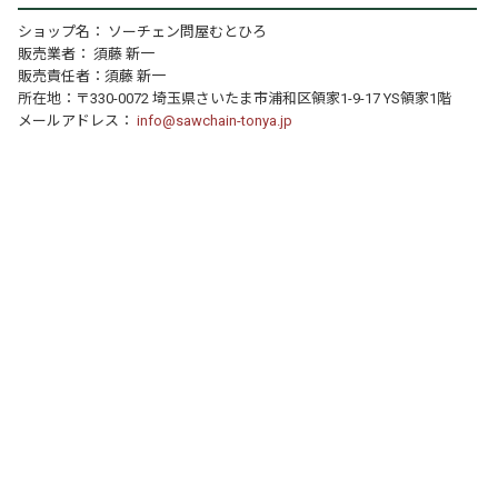
ショップ名： ソーチェン問屋むとひろ
販売業者： 須藤 新一
販売責任者：須藤 新一
所在地：〒330-0072 埼玉県さいたま市浦和区領家1-9-17 YS領家1階
メールアドレス：
info@sawchain-tonya.jp
個人情報の取り扱いについて
特定商取引法に関する表示
運営店舗について
｜
｜