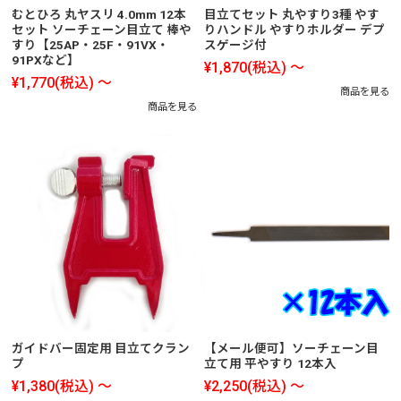
むとひろ 丸ヤスリ 4.0mm 12本
目立てセット 丸やすり3種 やす
セット ソーチェーン目立て 棒や
りハンドル やすりホルダー デプ
すり【25AP・25F・91VX・
スゲージ付
91PXなど】
¥1,870
(税込)
～
¥1,770
(税込)
～
商品を見る
商品を見る
ガイドバー固定用 目立てクラン
【メール便可】ソーチェーン目
プ
立て用 平やすり 12本入
¥1,380
(税込)
～
¥2,250
(税込)
～