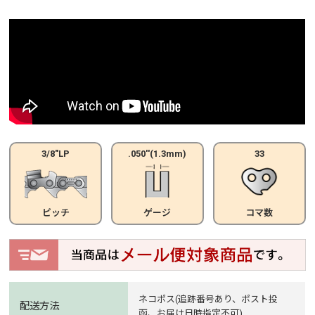
3/8"LP
.050''(1.3mm)
33
ピッチ
ゲージ
コマ数
ネコポス(追跡番号あり、ポスト投
配送方法
函、お届け日時指定不可)