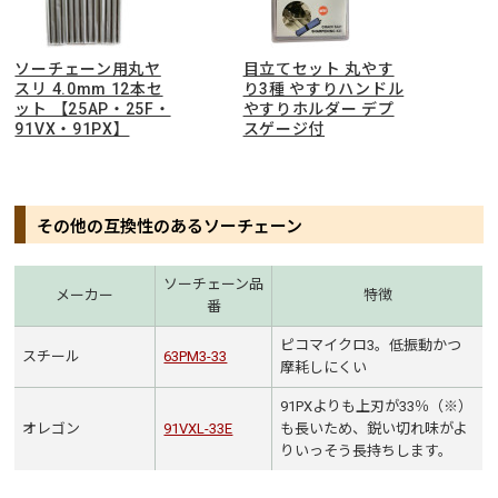
ソーチェーン用丸ヤ
目立てセット 丸やす
スリ 4.0mm 12本セ
り3種 やすりハンドル
ット 【25AP・25F・
やすりホルダー デプ
91VX・91PX】
スゲージ付
その他の互換性のあるソーチェーン
ソーチェーン品
メーカー
特徴
番
ピコマイクロ3。低振動かつ
スチール
63PM3-33
摩耗しにくい
91PXよりも上刃が33％（※）
オレゴン
91VXL-33E
も長いため、鋭い切れ味がよ
りいっそう長持ちします。