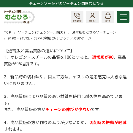
チェーンソー替刃のソーチェン問屋むとひろ
TOP
ソーチェン(チェンソー用替刃)
通常版むとひろソーチェーン
91PX・91VXL・63PM3対応(3/8"ピッチ／.050"ゲージ)
【通常版と高品質版の違いについて】
1．オレゴン・スチールの品質を100とすると、
通常版が90
、高品
質版が95程度です。
2．新品時の切れ味や、目立て方法、ヤスリの通る感覚は大きな違
いはありません。
3．高品質版はより品質の高い材質を使用し耐久性を高めていま
す。
また、高品質版の方が
チェーンの伸びが少ない
です。
4．高品質版の方が作りのムラが少ないため、
切削時の振動が軽減
されます。