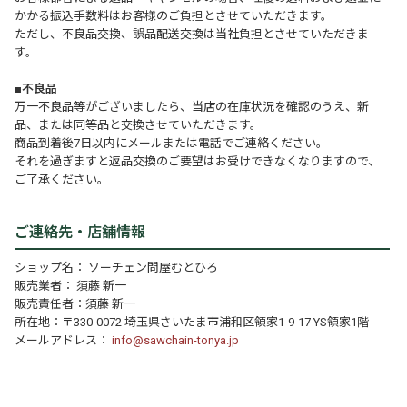
かかる振込手数料はお客様のご負担とさせていただきます。
ただし、不良品交換、誤品配送交換は当社負担とさせていただきま
す。
■不良品
万一不良品等がございましたら、当店の在庫状況を確認のうえ、新
品、または同等品と交換させていただきます。
商品到着後7日以内にメールまたは電話でご連絡ください。
それを過ぎますと返品交換のご要望はお受けできなくなりますので、
ご了承ください。
ご連絡先・店舗情報
ショップ名： ソーチェン問屋むとひろ
販売業者： 須藤 新一
販売責任者：須藤 新一
所在地：〒330-0072 埼玉県さいたま市浦和区領家1-9-17 YS領家1階
メールアドレス：
info@sawchain-tonya.jp