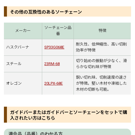
その他の互換性のあるソーチェーン
ソーチェーン品
メーカー
特徴
番
耐久性、低伸縮性、高い切削
ハスクバーナ
SP33G068E
効率が特徴
切り始めの振動が少なく、滑
スチール
23RM-68
らかな切れ味が特徴
鋭い切れ味、切削速度の速さ
オレゴン
20LPX-68E
が特徴。堅い木材や凍結した
木材の切断も可能。
ガイドバーまたはガイドバーとソーチェーンをセットで購
入されたい方はこちら
適合品（品番）のわかる方