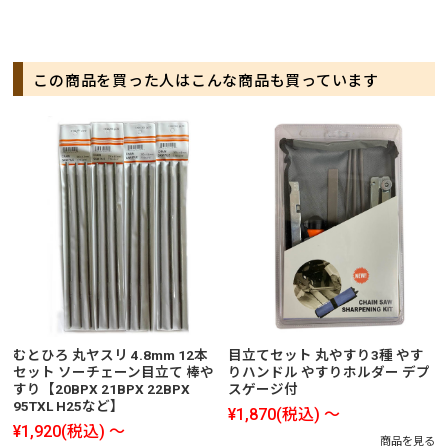
この商品を買った人はこんな商品も買っています
むとひろ 丸ヤスリ 4.8mm 12本
目立てセット 丸やすり3種 やす
セット ソーチェーン目立て 棒や
りハンドル やすりホルダー デプ
すり【20BPX 21BPX 22BPX
スゲージ付
95TXL H25など】
¥1,870
(税込)
～
¥1,920
(税込)
～
商品を見る