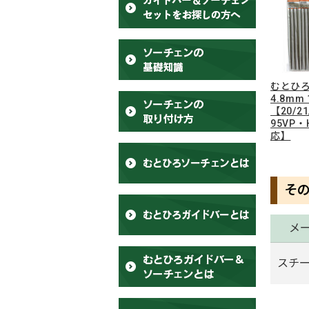
むとひろ
4.8mm
【20/2
95VP・
応】
そ
メ
スチ