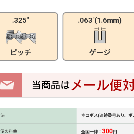
.325"
.063''(1.6mm)
ピッチ
ゲージ
方法
ネコポス(追跡番号あり、ポ
300
ル便の料金
全国一律：
円