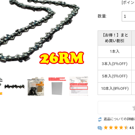
[ポイン
数量:
【お得！】まと
め買い割引
1本入
3本入(3％OFF)
5本入(5％OFF)
10本入(8％OFF)
返品についての詳細
4.5