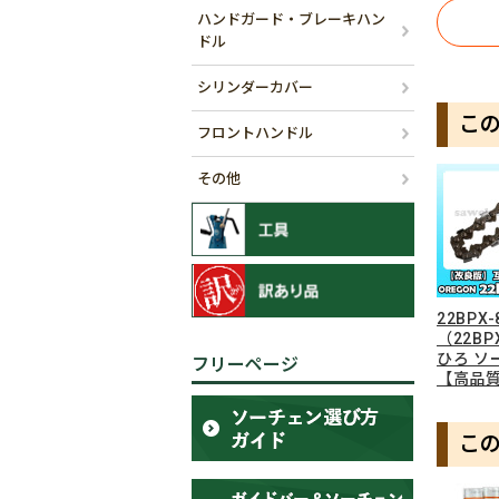
ハンドガード・ブレーキハン
ドル
シリンダーカバー
こ
フロントハンドル
その他
22BPX
（22BP
ひろ ソ
フリーページ
【高品
こ