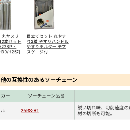
 丸ヤスリ
目立てセット 丸やす
 12本セット
り3種 やすりハンドル
1/22BP・
やすりホルダー デプ
H30/H25対
スゲージ付
の他の互換性のあるソーチェーン
ーカー
ソーチェーン品番
鋭い切れ味、切削速度の
ール
26RS-81
材の切断も可能。