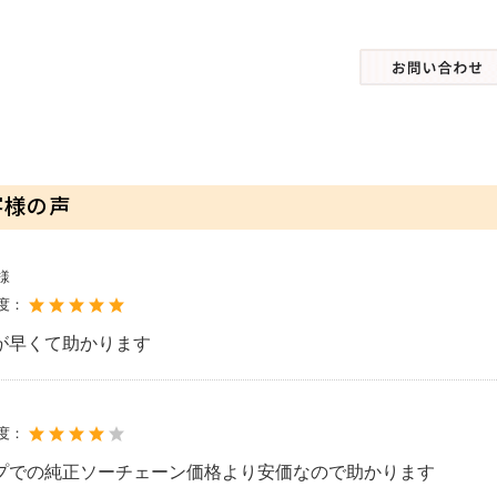
客様の声
様
度：
が早くて助かります
度：
プでの純正ソーチェーン価格より安価なので助かります