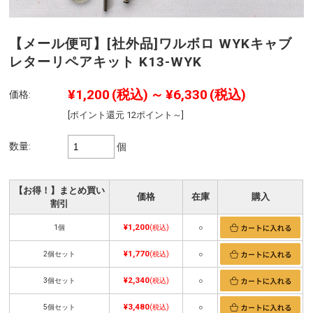
【メール便可】[社外品]ワルボロ WYKキャブ
レターリペアキット K13-WYK
¥1,200
(税込)
～
¥6,330
(税込)
価格:
[ポイント還元 12ポイント～]
数量:
個
【お得！】まとめ買い
価格
在庫
購入
割引
¥1,200
1個
(税込)
○
¥1,770
2個セット
(税込)
○
¥2,340
3個セット
(税込)
○
¥3,480
5個セット
(税込)
○