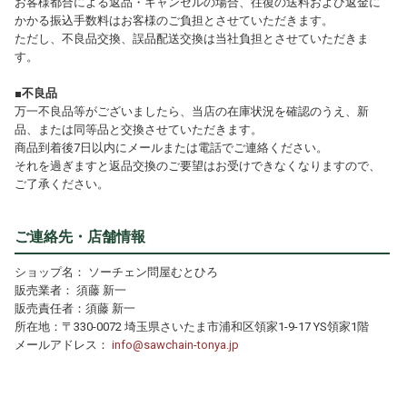
お客様都合による返品・キャンセルの場合、往復の送料および返金に
かかる振込手数料はお客様のご負担とさせていただきます。
ただし、不良品交換、誤品配送交換は当社負担とさせていただきま
す。
■不良品
万一不良品等がございましたら、当店の在庫状況を確認のうえ、新
品、または同等品と交換させていただきます。
商品到着後7日以内にメールまたは電話でご連絡ください。
それを過ぎますと返品交換のご要望はお受けできなくなりますので、
ご了承ください。
ご連絡先・店舗情報
ショップ名： ソーチェン問屋むとひろ
販売業者： 須藤 新一
販売責任者：須藤 新一
所在地：〒330-0072 埼玉県さいたま市浦和区領家1-9-17 YS領家1階
メールアドレス：
info@sawchain-tonya.jp