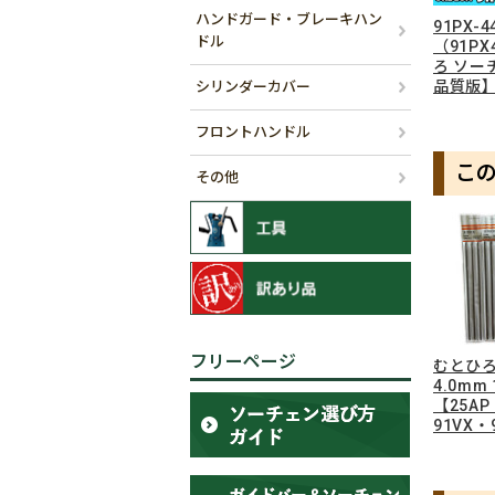
ハンドガード・ブレーキハン
91PX-
ドル
（91P
ろ ソー
品質版
シリンダーカバー
フロントハンドル
こ
その他
フリーページ
むとひろ
4.0mm
【25AP
91VX・