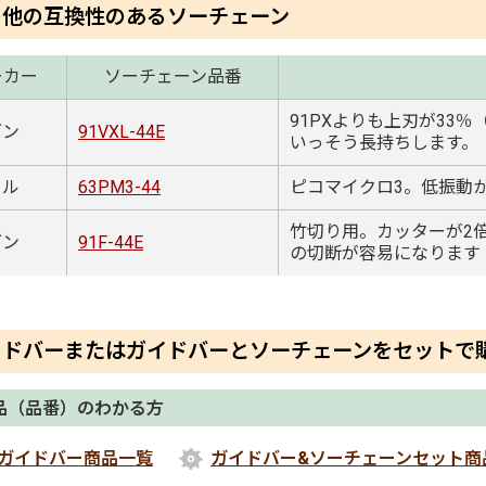
の他の互換性のあるソーチェーン
ーカー
ソーチェーン品番
91PXよりも上刃が33
ゴン
91VXL-44E
いっそう長持ちします。
ール
63PM3-44
ピコマイクロ3。低振動
竹切り用。カッターが2
ゴン
91F-44E
の切断が容易になります
イドバーまたはガイドバーとソーチェーンをセットで
品（品番）のわかる方
ガイドバー商品一覧
ガイドバー&ソーチェーンセット商