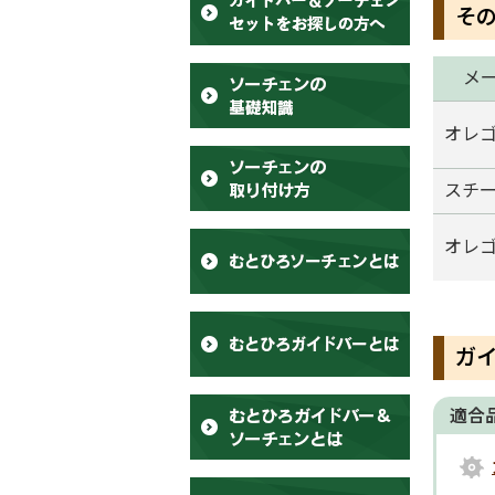
そ
メ
オレ
スチ
オレ
ガ
適合