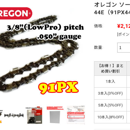
オレゴン ソー
44E（91PX4
¥2,1
価格:
[ポイン
数量:
【お得！】まと
め買い割引
1本入
3本入(3％OFF)
5本入(5％OFF)
10本入(8％OFF)