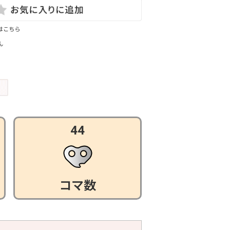
はこちら
ん
44
コマ数