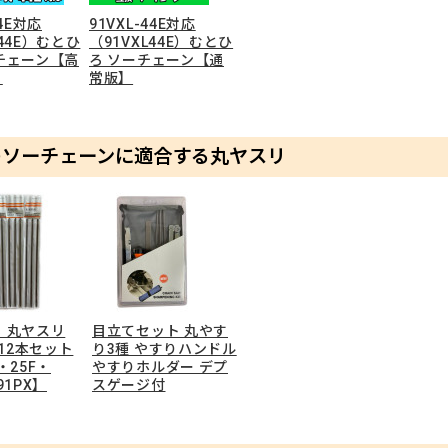
44E対応
91VXL-44E対応
X44E）むとひ
（91VXL44E）むとひ
チェーン【高
ろ ソーチェーン【通
】
常版】
のソーチェーンに適合する丸ヤスリ
 丸ヤスリ
目立てセット 丸やす
 12本セット
り3種 やすりハンドル
・25F・
やすりホルダー デプ
91PX】
スゲージ付