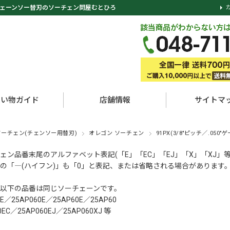
ェーンソー替刃のソーチェン問屋むとひろ
買い物ガイド
店舗情報
サイトマ
ソーチェン(チェンソー用替刃)
オレゴン ソーチェン
91PX(3/8"ピッチ／.050"
ェン品番末尾のアルファベット表記(「E」「EC」「EJ」「X」「XJ」
の「―(ハイフン)」も「0」と表記、または省略される場合があります
以下の品番は同じソーチェーンです。
0E／25AP060E／25AP60E／25AP60
0EC／25AP060EJ／25AP060XJ 等