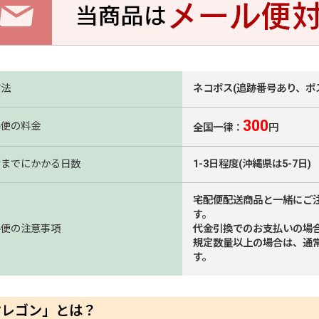
方法
ネコポス(追跡番号あり、ポ
300
ル便の料金
全国一律：
円
けまでにかかる日数
1-3日程度(沖縄県は5-7日)
宅配便配送商品と一緒にご
す。
ル便の注意事項
代金引換でのお支払いの場
規定数量以上の場合は、通
す。
オレゴン」とは？