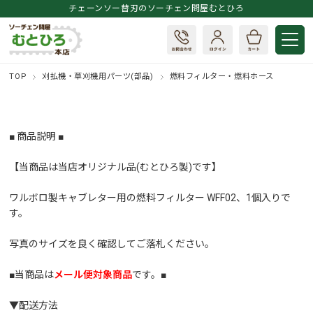
チェーンソー替刃のソーチェン問屋むとひろ
TOP
刈払機・草刈機用パーツ(部品)
燃料フィルター・燃料ホース
■ 商品説明 ■
【当商品は当店オリジナル品(むとひろ製)です】
ワルボロ製キャブレター用の燃料フィルター WFF02、1個入りで
す。
写真のサイズを良く確認してご落札ください。
■当商品は
メール便対象商品
です。■
▼配送方法