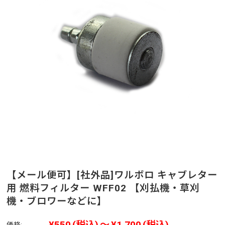
【メール便可】[社外品]ワルボロ キャブレター
用 燃料フィルター WFF02 【刈払機・草刈
機・ブロワーなどに】
¥550
(税込)
～
¥1,700
(税込)
価格: