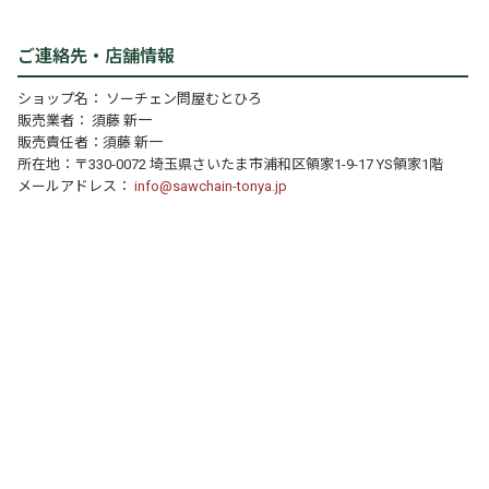
ご連絡先・店舗情報
ショップ名： ソーチェン問屋むとひろ
販売業者： 須藤 新一
販売責任者：須藤 新一
所在地：〒330-0072 埼玉県さいたま市浦和区領家1-9-17 YS領家1階
メールアドレス：
info@sawchain-tonya.jp