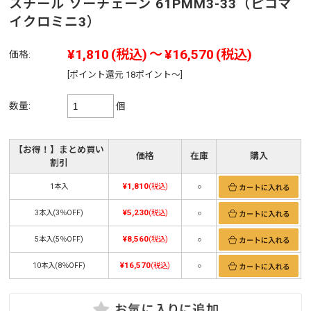
スチール ソーチェーン 61PMM3-33（ピコマ
イクロミニ3）
¥1,810
(税込)
～
¥16,570
(税込)
価格:
[ポイント還元 18ポイント～]
数量:
個
【お得！】まとめ買い
価格
在庫
購入
割引
¥1,810
1本入
(税込)
○
¥5,230
3本入(3％OFF)
(税込)
○
¥8,560
5本入(5％OFF)
(税込)
○
¥16,570
10本入(8％OFF)
(税込)
○