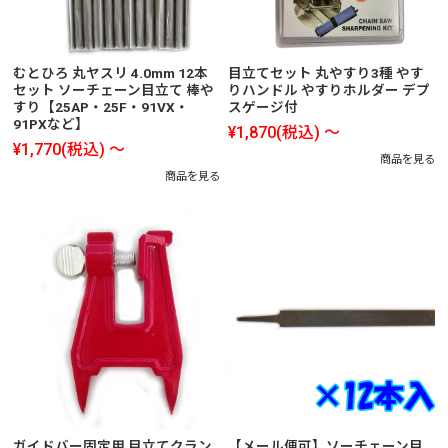
むとひろ 丸ヤスリ 4.0mm 12本
目立てセット 丸やすり3種 やす
セット ソーチェーン目立て 棒や
りハンドル やすりホルダー デプ
すり【25AP・25F・91VX・
スゲージ付
91PXなど】
¥1,870
(税込)
～
¥1,770
(税込)
～
商品を見る
商品を見る
ガイドバー固定用 目立てクラン
【メール便可】ソーチェーン目