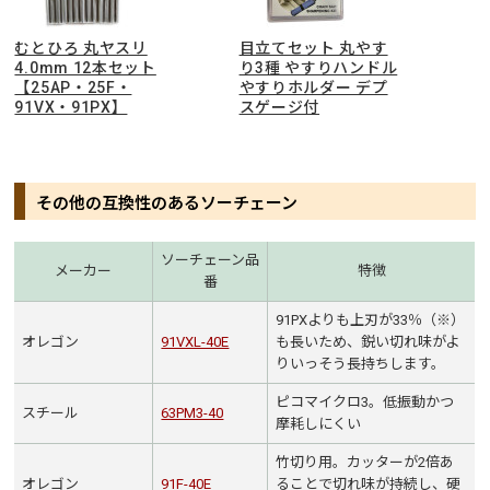
むとひろ 丸ヤスリ
目立てセット 丸やす
4.0mm 12本セット
り3種 やすりハンドル
【25AP・25F・
やすりホルダー デプ
91VX・91PX】
スゲージ付
その他の互換性のあるソーチェーン
ソーチェーン品
メーカー
特徴
番
91PXよりも上刃が33％（※）
オレゴン
91VXL-40E
も長いため、鋭い切れ味がよ
りいっそう長持ちします。
ピコマイクロ3。低振動かつ
スチール
63PM3-40
摩耗しにくい
竹切り用。カッターが2倍あ
オレゴン
91F-40E
ることで切れ味が持続し、硬