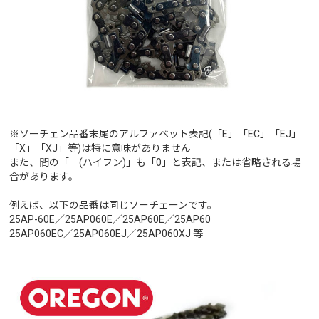
※ソーチェン品番末尾のアルファベット表記(「E」「EC」「EJ」
「X」「XJ」等)は特に意味がありません
また、間の「―(ハイフン)」も「0」と表記、または省略される場
合があります。
例えば、以下の品番は同じソーチェーンです。
25AP-60E／25AP060E／25AP60E／25AP60
25AP060EC／25AP060EJ／25AP060XJ 等