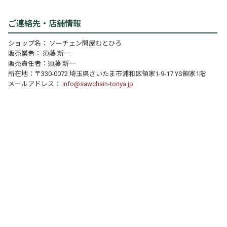
ご連絡先・店舗情報
ショップ名： ソーチェン問屋むとひろ
販売業者： 須藤 新一
販売責任者：須藤 新一
所在地：〒330-0072 埼玉県さいたま市浦和区領家1-9-17 YS領家1階
メールアドレス：
info@sawchain-tonya.jp