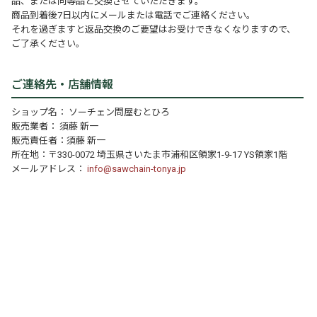
品、または同等品と交換させていただきます。
商品到着後7日以内にメールまたは電話でご連絡ください。
それを過ぎますと返品交換のご要望はお受けできなくなりますので、
ご了承ください。
ご連絡先・店舗情報
ショップ名： ソーチェン問屋むとひろ
販売業者： 須藤 新一
販売責任者：須藤 新一
所在地：〒330-0072 埼玉県さいたま市浦和区領家1-9-17 YS領家1階
メールアドレス：
info@sawchain-tonya.jp