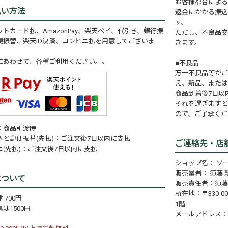
お客様都合による
払い方法
返金にかかる振込
す。
トカード払、AmazonPay、楽天ペイ、代引き、銀行振
ただし、不良品交
便振替、楽天ID決済、コンビニ払を用意してございま
きます。
にあわせて、各種ご利用ください。。
■不良品
万一不良品等がご
え、新品、または
商品到着後7日以
それを過ぎますと
ので、ご了承くだ
：商品引渡時
込と郵便振替(先払)：ご注文後7日以内に支払
ご連絡先・店
ニ(先払)：ご注文後7日以内に支払
ショップ名： ソ
販売業者： 須藤 
について
販売責任者：須藤
所在地：〒330-0
 700円
1階
は1500円
メールアドレス