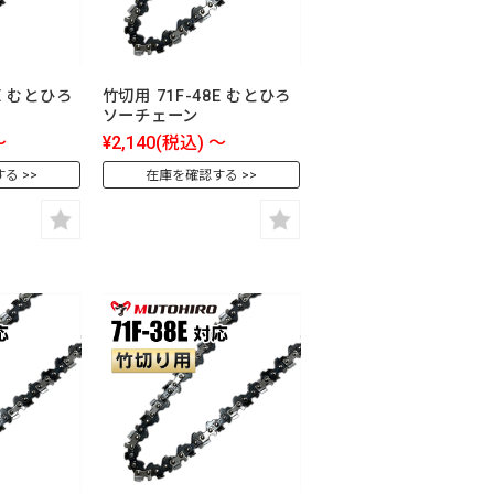
9E むとひろ
竹切用 71F-48E むとひろ
ソーチェーン
～
¥2,140
(税込)
～
する
在庫を確認する