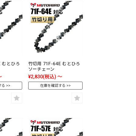
5E むとひろ
竹切用 71F-64E むとひろ
ソーチェーン
～
¥2,830
(税込)
～
する
在庫を確認する