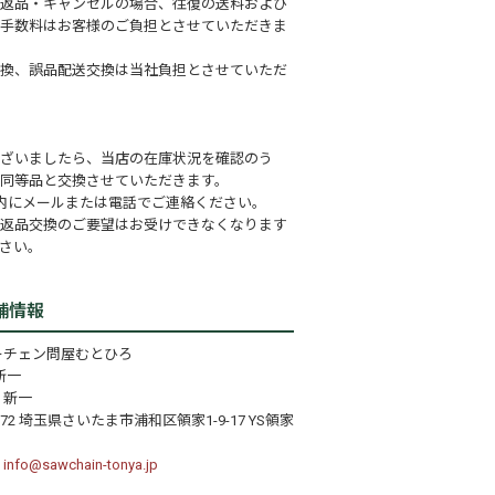
返品・キャンセルの場合、往復の送料および
手数料はお客様のご負担とさせていただきま
換、誤品配送交換は当社負担とさせていただ
ざいましたら、当店の在庫状況を確認のう
同等品と交換させていただきます。
内にメールまたは電話でご連絡ください。
返品交換のご要望はお受けできなくなります
さい。
舗情報
ーチェン問屋むとひろ
新一
 新一
072 埼玉県さいたま市浦和区領家1-9-17 YS領家
：
info@sawchain-tonya.jp