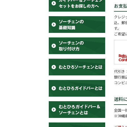
お支
クレジッ
込、郵
す。
ご希望
代引き
銀行振
コンビ
送料
全国一律
※沖縄県