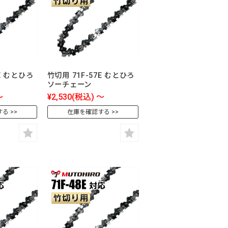
8E むとひろ
竹切用 71F-57E むとひろ
ソーチェーン
～
¥2,530
(税込)
～
する
在庫を確認する