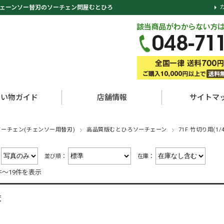
ェーンソー替刃のソーチェン問屋むとひろ
買い物ガイド
店舗情報
サイトマ
ソーチェン(チェンソー用替刃)
高品質版むとひろソーチェーン
71F 竹切り用(1/
：
並び順：
在庫：
件～19件を表示
覧