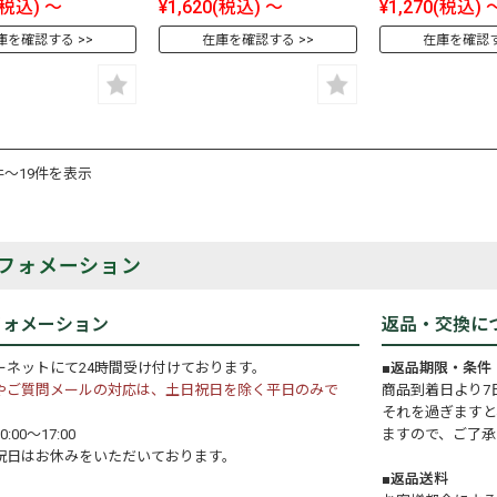
(税込)
～
¥1,620
(税込)
～
¥1,270
(税込)
庫を確認する
在庫を確認する
在庫を確認
件～19件を表示
フォメーション
フォメーション
返品・交換に
ーネットにて24時間受け付けております。
■返品期限・条件
やご質問メールの対応は、土日祝日を除く平日のみで
商品到着日より7
それを過ぎますと
:00～17:00
ますので、ご了承
祝日はお休みをいただいております。
■返品送料