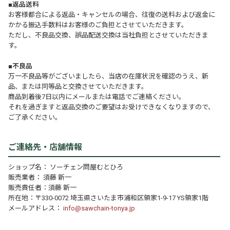
■返品送料
お客様都合による返品・キャンセルの場合、往復の送料および返金に
かかる振込手数料はお客様のご負担とさせていただきます。
ただし、不良品交換、誤品配送交換は当社負担とさせていただきま
す。
■不良品
万一不良品等がございましたら、当店の在庫状況を確認のうえ、新
品、または同等品と交換させていただきます。
商品到着後7日以内にメールまたは電話でご連絡ください。
それを過ぎますと返品交換のご要望はお受けできなくなりますので、
ご了承ください。
ご連絡先・店舗情報
ショップ名： ソーチェン問屋むとひろ
販売業者： 須藤 新一
販売責任者：須藤 新一
所在地：〒330-0072 埼玉県さいたま市浦和区領家1-9-17 YS領家1階
メールアドレス：
info@sawchain-tonya.jp