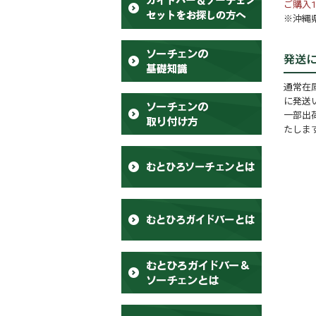
ご購入1
※沖縄県
発送
通常在
に発送
一部出
たしま