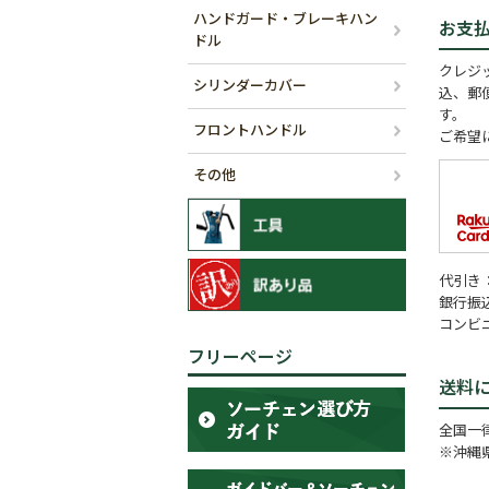
ハンドガード・ブレーキハン
お支
ドル
クレジッ
シリンダーカバー
込、郵
す。
フロントハンドル
ご希望
その他
代引き
銀行振
コンビ
フリーページ
送料
全国一律
※沖縄県