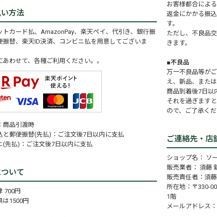
お客様都合による
払い方法
返金にかかる振込
す。
トカード払、AmazonPay、楽天ペイ、代引き、銀行振
ただし、不良品交
便振替、楽天ID決済、コンビニ払を用意してございま
きます。
にあわせて、各種ご利用ください。。
■不良品
万一不良品等がご
え、新品、または
商品到着後7日以
それを過ぎますと
ので、ご了承くだ
：商品引渡時
込と郵便振替(先払)：ご注文後7日以内に支払
ご連絡先・店
ニ(先払)：ご注文後7日以内に支払
ショップ名： ソ
販売業者： 須藤 
について
販売責任者：須藤
所在地：〒330-0
 700円
1階
は1500円
メールアドレス