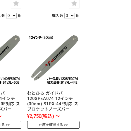
入数
個
購入数
個
ドバー
むとひろ ガイドバー
 14インチ
120SPEA074 12インチ
-50E対応 ス
(30cm) 91PX-44E対応 ス
ズバー
プロケットノーズバー
～
¥2,750
(税込)
～
する
在庫を確認する