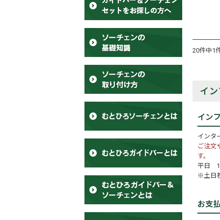
20件中1
イン
イン
インタ
ご注文
す。
平日 10
※土日
お支