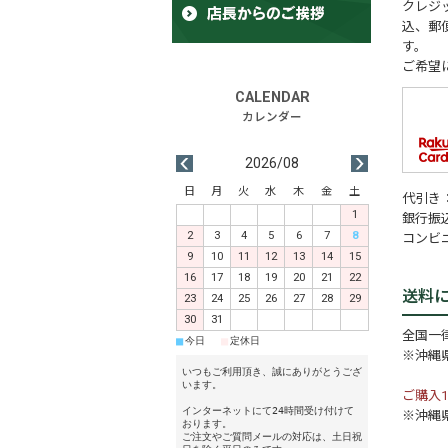
クレジッ
込、郵
す。
ご希望
2026/08
日
月
火
水
木
金
土
代引き
1
銀行振
2
3
4
5
6
7
8
コンビ
9
10
11
12
13
14
15
16
17
18
19
20
21
22
送料
23
24
25
26
27
28
29
30
31
全国一律
■
■
今日
定休日
※沖縄県
いつもご利用頂き、誠にありがとうござ
います。
ご購入1
インターネットにて24時間受け付けて
※沖縄県
おります。
ご注文やご質問メールの対応は、土日祝