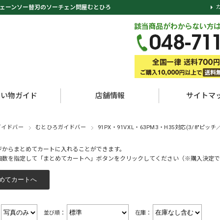
ェーンソー替刃のソーチェン問屋むとひろ
買い物ガイド
店舗情報
サイトマ
ガイドバー
むとひろガイドバー
91PX・91VXL・63PM3・H35対応(3/8"ピッチ／
ジからまとめてカートに入れることができます。
個数を指定して「まとめてカートへ」ボタンをクリックしてください（※購入決定で
：
並び順：
在庫：