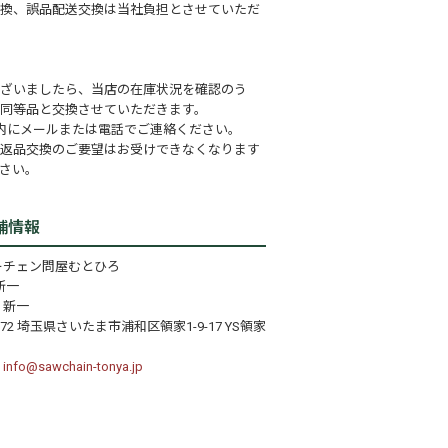
換、誤品配送交換は当社負担とさせていただ
ざいましたら、当店の在庫状況を確認のう
同等品と交換させていただきます。
内にメールまたは電話でご連絡ください。
返品交換のご要望はお受けできなくなります
さい。
舗情報
ーチェン問屋むとひろ
新一
 新一
072 埼玉県さいたま市浦和区領家1-9-17 YS領家
：
info@sawchain-tonya.jp