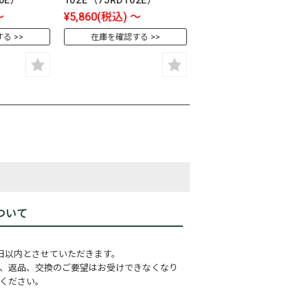
20E）
102E（75RD102E）
～
¥5,860
(税込)
～
する
在庫を確認する
ついて
日以内とさせていただきます。
、返品、交換のご要望はお受けできなくなり
ください。