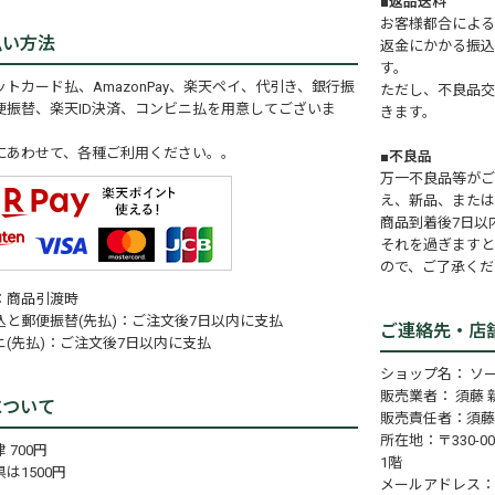
■返品送料
お客様都合による
払い方法
返金にかかる振込
す。
トカード払、AmazonPay、楽天ペイ、代引き、銀行振
ただし、不良品交
便振替、楽天ID決済、コンビニ払を用意してございま
きます。
にあわせて、各種ご利用ください。。
■不良品
万一不良品等がご
え、新品、または
商品到着後7日以
それを過ぎますと
ので、ご了承くだ
：商品引渡時
込と郵便振替(先払)：ご注文後7日以内に支払
ご連絡先・店
ニ(先払)：ご注文後7日以内に支払
ショップ名： ソ
販売業者： 須藤 
について
販売責任者：須藤
所在地：〒330-0
 700円
1階
は1500円
メールアドレス