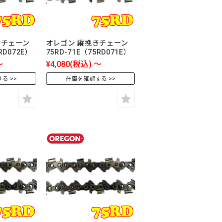
きチェーン
オレゴン 縦挽きチェーン
RD072E）
75RD-71E（75RD071E）
～
¥4,080
(税込)
～
する
在庫を確認する