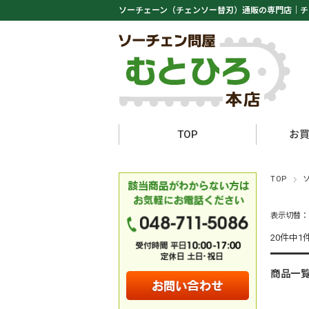
ソーチェーン（チェンソー替刃）通販の専門店｜
チ
TOP
お
TOP
表示切替
20件中1
商品一