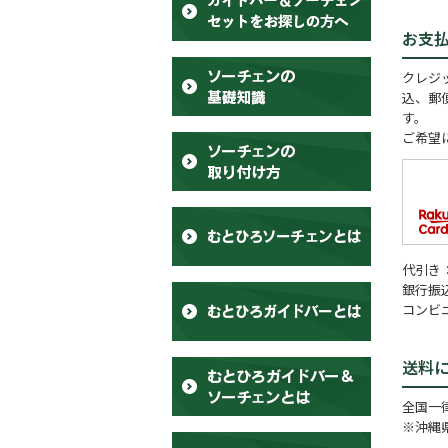
お支
クレジッ
込、郵
す。
ご希望
代引き
銀行振
コンビ
送料
全国一律
※沖縄県