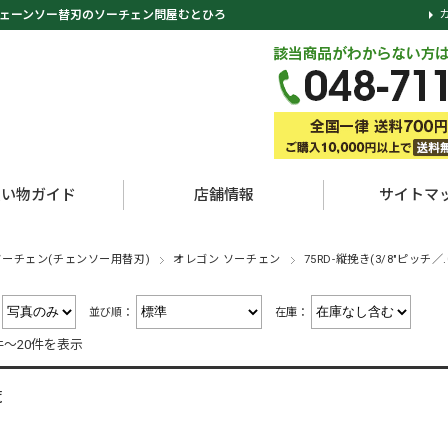
ェーンソー替刃のソーチェン問屋むとひろ
買い物ガイド
店舗情報
サイトマ
ソーチェン(チェンソー用替刃)
オレゴン ソーチェン
75RD-縦挽き(3/8"ピッチ／.
：
並び順：
在庫：
件～20件を表示
覧