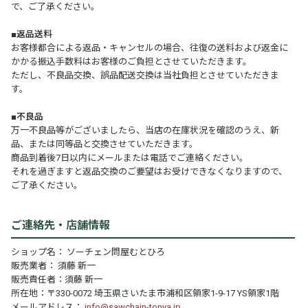
で、ご了承ください。
■返品送料
お客様都合による返品・キャンセルの場合、往復の送料および返金に
かかる振込手数料はお客様のご負担とさせていただきます。
ただし、不良品交換、誤品配送交換は当社負担とさせていただきま
す。
■不良品
万一不良品等がございましたら、当店の在庫状況を確認のうえ、新
品、または同等品と交換させていただきます。
商品到着後7日以内にメールまたは電話でご連絡ください。
それを過ぎますと返品交換のご要望はお受けできなくなりますので、
ご了承ください。
ご連絡先・店舗情報
ショップ名： ソーチェン問屋むとひろ
販売業者： 須藤 新一
販売責任者：須藤 新一
所在地：〒330-0072 埼玉県さいたま市浦和区領家1-9-17 YS領家1階
メールアドレス：
info@sawchain-tonya.jp